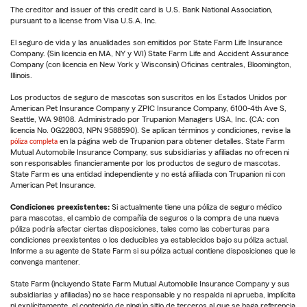
The creditor and issuer of this credit card is U.S. Bank National Association,
pursuant to a license from Visa U.S.A. Inc.
El seguro de vida y las anualidades son emitidos por State Farm Life Insurance
Company. (Sin licencia en MA, NY y WI) State Farm Life and Accident Assurance
Company (con licencia en New York y Wisconsin) Oficinas centrales, Bloomington,
Illinois.
Los productos de seguro de mascotas son suscritos en los Estados Unidos por
American Pet Insurance Company y ZPIC Insurance Company, 6100-4th Ave S,
Seattle, WA 98108. Administrado por Trupanion Managers USA, Inc. (CA: con
licencia No. 0G22803, NPN 9588590). Se aplican términos y condiciones, revise la
póliza completa
en la página web de Trupanion para obtener detalles. State Farm
Mutual Automobile Insurance Company, sus subsidiarias y afiliadas no ofrecen ni
son responsables financieramente por los productos de seguro de mascotas.
State Farm es una entidad independiente y no está afiliada con Trupanion ni con
American Pet Insurance.
Condiciones preexistentes:
Si actualmente tiene una póliza de seguro médico
para mascotas, el cambio de compañía de seguros o la compra de una nueva
póliza podría afectar ciertas disposiciones, tales como las coberturas para
condiciones preexistentes o los deducibles ya establecidos bajo su póliza actual.
Informe a su agente de State Farm si su póliza actual contiene disposiciones que le
convenga mantener.
State Farm (incluyendo State Farm Mutual Automobile Insurance Company y sus
subsidiarias y afiliadas) no se hace responsable y no respalda ni aprueba, implícita
ni explícitamente, el contenido de ningún sitio de terceros al que se haga referencia