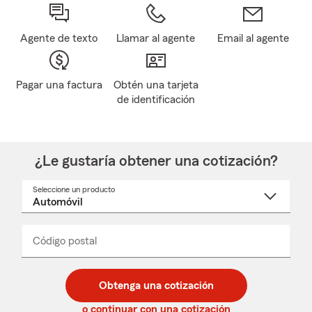
Agente de texto
Llamar al agente
Email al agente
Pagar una factura
Obtén una tarjeta
de identificación
¿Le gustaría obtener una cotización?
Seleccione un producto
Seleccione
un
nombre
de
producto
del
Código postal
Ingresa
Ingresa
_____
menú
un
un
desplegable
código
código
postal
postal
Obtenga una cotización
de
de
5
5
o continuar con una cotización