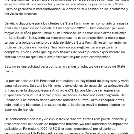
en este material. Los productos y servicios son ofrecidos por terceros y State
Farm no garantiza la mercantabilidad, la idoneidad ni la calidad de los productos y
servicios de terceros.
Beneficio disponible para los clientes de State Farm que han comprado una nueva
póliza de seguro de vida desde el 1 de enero de 2022. Si bien cualquier persona
mayor de 18 años puede unirse a Life Enhanced, es posible que ciertas funciones
de la aplicación, incluyendo las recompensas, no estén disponibles a menos que
tengas una póliza de seguro de vida elegible de State Farm.En este momento, los
titulares de póliza en Florida y New York no son elegibles para el programa
completo.Ten en cuenta que algunos titulares de póliza pueden experimentar un
retraso antes de que una nueva póliza sea elegible para recompensas.
Esto no es una solicitud para comprar o vender productos de seguros de State
Farm.
La participación de Life Enhanced está sujeta a la elegibilidad del programa y varía
según el estado. Sujeto a los términos y condiciones del acuerdo. La aplicación Life
Enhanced está disponible para Android e iOS. Es posible que se requiera un
dispositivo móvil iOS o Android para usar todas las funciones del programa Life
Enhanced. Los clientes deben aceptar autorizar a State Farm a recopilar datos
sobre salud y bienestar. Los usuarios de aplicaciones móviles deben aceptar un
acuerdo de licencia.
De conformidad con la ley de impuestos pertinente, State Farm puede enviarte y
presentar ante el Servicio de Impuestos Internos y/u otra autoridad de impuestos
aplicable un Formulario 1099-MISC (ingresos misceláneos) por el canje de
recompensas de Life Enhanced, según corresponda. Tú eres el único responsable