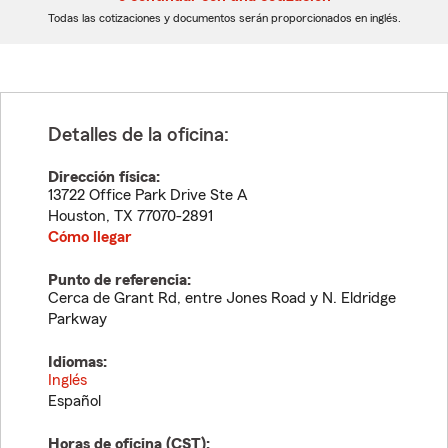
dígitos
dígitos
Todas las cotizaciones y documentos serán proporcionados en inglés.
Detalles de la oficina:
Dirección física:
13722 Office Park Drive Ste A
Houston
,
TX
77070-2891
Cómo llegar
Punto de referencia:
Cerca de Grant Rd, entre Jones Road y N. Eldridge
Parkway
Idiomas:
Inglés
Español
Horas de oficina (
CST
):