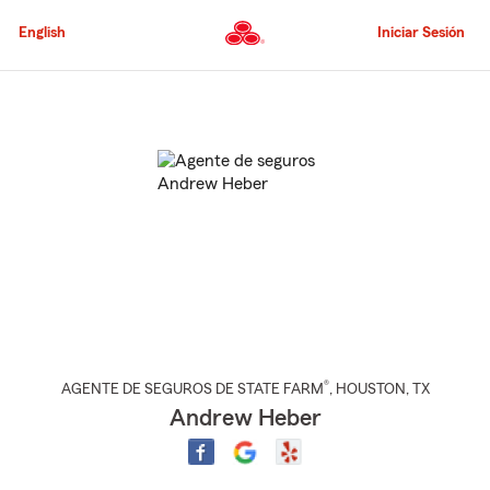
Pasar
al
English
Iniciar Sesión
contenido
principal
Comienzo
del
contenido
principal
®
AGENTE DE SEGUROS DE STATE FARM
,
HOUSTON
, TX
Andrew Heber